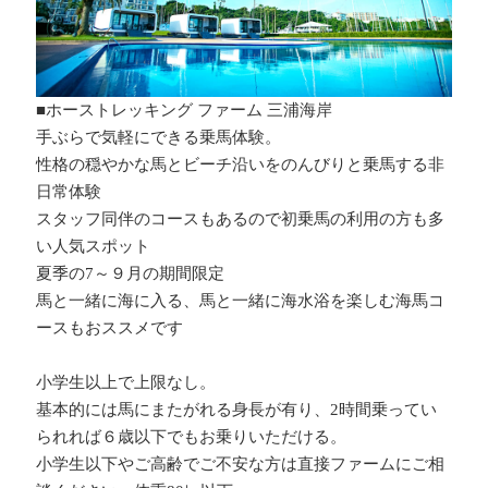
■ホーストレッキング ファーム 三浦海岸
手ぶらで気軽にできる乗馬体験。
性格の穏やかな馬とビーチ沿いをのんびりと乗馬する非
日常体験
スタッフ同伴のコースもあるので初乗馬の利用の方も多
い人気スポット
夏季の7～９月の期間限定
馬と一緒に海に入る、馬と一緒に海水浴を楽しむ海馬コ
ースもおススメです
小学生以上で上限なし。
基本的には馬にまたがれる身長が有り、
2時間乗ってい
られれば６歳以下でもお乗りいただける。
小学生以下やご高齢でご不
安な方は直接ファームにご相