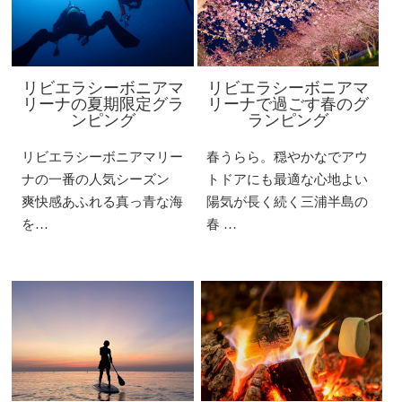
リビエラシーボニアマ
リビエラシーボニアマ
リーナの夏期限定グラ
リーナで過ごす春のグ
ンピング
ランピング
リビエラシーボニアマリー
春うらら。穏やかなでアウ
ナの一番の人気シーズン
トドアにも最適な心地よい
爽快感あふれる真っ青な海
陽気が長く続く三浦半島の
を…
春 …