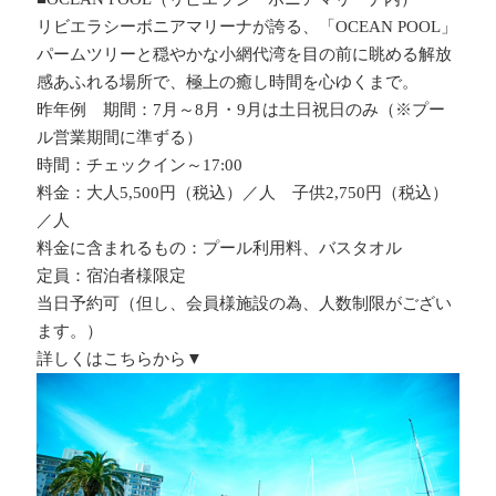
リビエラシーボニアマリーナが誇る、「OCEAN POOL」
パームツリーと穏やかな小網代湾を目の前に眺める解放
感あふれる場所で、極上の癒し時間を心ゆくまで。
昨年例 期間：7月～8月・9月は土日祝日のみ（※プー
ル営業期間に準ずる）
時間：チェックイン～17:00
料金：大人5,500円（税込）／人 子供2,750円（税込）
／人
料金に含まれるもの：プール利用料、バスタオル
定員：宿泊者様限定
当日予約可（但し、会員様施設の為、人数制限がござい
ます。）
詳しくはこちらから▼