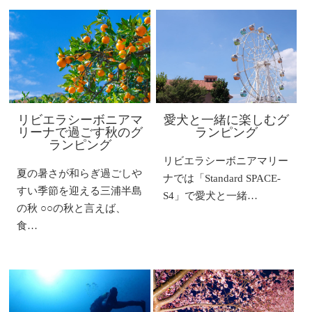
リビエラシーボニアマ
愛犬と一緒に楽しむグ
リーナで過ごす秋のグ
ランピング
ランピング
リビエラシーボニアマリー
夏の暑さが和らぎ過ごしや
ナでは「Standard SPACE-
すい季節を迎える三浦半島
S4」で愛犬と一緒…
の秋 ○○の秋と言えば、
食…